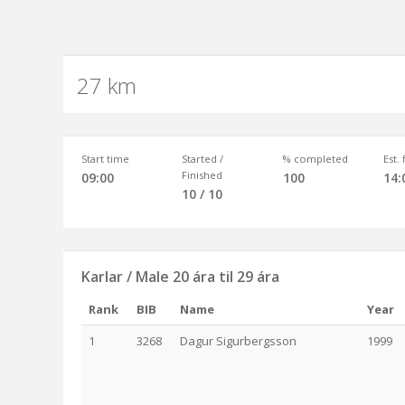
27 km
Start time
Started /
% completed
Est.
Finished
09:00
100
14:
10 / 10
Karlar / Male 20 ára til 29 ára
Rank
BIB
Name
Year
1
3268
Dagur Sigurbergsson
1999