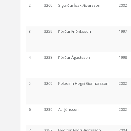
2
3260
Sigurður Ísak Ævarsson
2002
3
3259
Þórður Friðriksson
1997
4
3238
Þórður Ágústsson
1998
5
3269
Kolbeinn Högni Gunnarsson
2002
6
3239
Atli Jónsson
2002
7
3287
Eyjólfur Andri Björnsson
2004