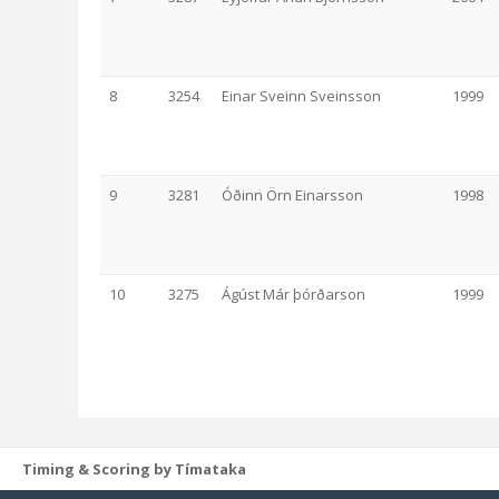
8
3254
Einar Sveinn Sveinsson
1999
9
3281
Óðinn Örn Einarsson
1998
10
3275
Ágúst Már þórðarson
1999
Timing & Scoring by Tímataka