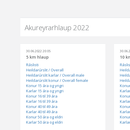
Akureyrarhlaup 2022
30.06.2022 20:05
30.06.
5 km hlaup
10 k
Ráslisti
Ráslis
Heildarúrslit / Overall
Heilda
Heildarúrslit karlar / Overall male
Heilda
Heildarúrslit konur / Overall female
Heild
Konur 15 ára og yngri
Konur
Karlar 15 ára og yngri
Karla
Konur 16 til 39 ára
Konur 
Karlar 16 til 39 ára
Karlar
Konur 40 til 49 ára
Konur 
Karlar 40 til 49 ára
Karlar
Konur 50 ára og eldri
Konur
Karlar 50 ára og eldri
Karlar