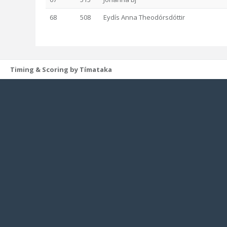
68
508
Eydís Anna Theodórsdóttir
Timing & Scoring by Tímataka