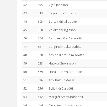
42
555
Gylfi Jónsson
43
513
Reynir Ingi Finnsson
44
505
Berta Þórhalladottir
45
560
Valdimar Birgisson
46
504
Rannveig Garðarsdóttir
47
521
Berglind Höskuldsdóttir
48
520
Árnína Björt Heimisdóttir
49
523
Haukur Snorrason
50
569
Haraldur Örn Arnarson
51
536
Árni Baldur Möller
52
556
Sylja Þórðardóttir
53
532
Margrét Sæmundsdóttir
54
554
Gísli Freyr Björgvinsson