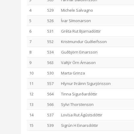
4
529
Michele Salvagno
5
526
Ívar Símonarson
6
531
Gréta Rut Bjarnadóttir
7
552
Kristmundur Guðleifsson
8
534
Guðbjörn Einarsson
9
563
Valtýr Örn Árnason
10
530
Marta Grinza
11
557
Hlynur Þráinn Sigurjónsson
12
564
Tinna Sigurðardóttir
13
566
Sylvi Thorstenson
14
537
Lovísa Rut Ágústsdóttir
15
539
Sigrún H Einarsdóttir