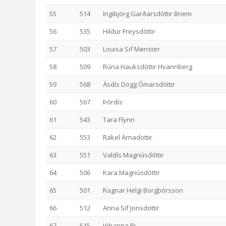
55
514
Ingibjörg Garðarsdóttir Briem
56
535
Hildur Freysdóttir
57
503
Louisa Sif Mønster
58
509
Rúna Hauksdóttir Hvannberg
59
568
Ásdís Dögg Ómarsdóttir
60
567
Þórdís
61
543
Tara Flynn
62
553
Rakel Árnadottir
63
551
Valdís Magnúsdóttir
64
506
Kara Magnúsdóttir
65
501
Ragnar Helgi Borgþórsson
66
512
Anna Sif Jonsdottir
67
515
Jóhanna Bj