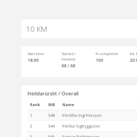
10 KM
Start time
Started /
% completed
Est.
Finished
18:00
100
20:
68 / 68
Heildarúrslit / Overall
Rank
BIB
Name
1
548
Þórólfur Ingi Þórsson
2
544
Þórður Sigtryggsson
3
565
Fannar Baldvinsson