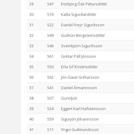
29
547
Þorbjörg Ósk Pétursdóttir
30
519
Katla Sigurðardóttir
31
522
Daníel Freyr Sigurðsson
32
549
Guðrún Bergsteinsdóttir
33
546
Sveinbjörn Sigurðsson
34
561
Grétar Páll Jónsson
35
550
Erla Sif Kristinsdóttir
36
562
Jón Gauti Grétarsson
37
541
Daníel Ármannsson
38
507
Gunnþór
39
524
Eggert Karl Hafsteinsson
40
559
Sigurjón Jóhannsson
41
511
Yngvi Guðmundsson