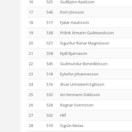
16
525
Guðbjörn Axelsson
17
540
Þorri Jónsson
18
517
Fjalar Hauksson
19
538
Friðrik Ármann Guðmundsson
20
527
Sigurður Rúnar Magnússon
21
558
Njáll Bjarnason
22
545
Guðmundur Benediktsson
23
518
Eyleifur Jóhannesson
24
516
Ævar Unnsteinn Egilsson
25
533
Ari Hermann Oddsson
26
528
Ragnar Sverrisson
27
502
Hlíf
28
510
Sigrún Melax