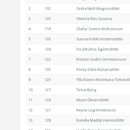
2
132
Gréta Mjöll Magnúsdóttir
3
125
Viktoría Rós Guseva
4
119
Ólafur Sveinn Böðvarsson
5
133
Sunna Koldís Kristinsdóttir
6
124
Íris Jökulrós Ágústsdóttir
7
122
Kristvin Guðni Unnsteinsson
8
135
Þórey Edda Rúnarsdóttir
9
123
Ylfa Karen Rósinkara Tómasdót
10
127
Tinna Björg
11
129
Iðunn Óliversdóttir
12
121
Reynir Logi Kristinsson
13
128
Kamilla Maddý Heimisdóttir