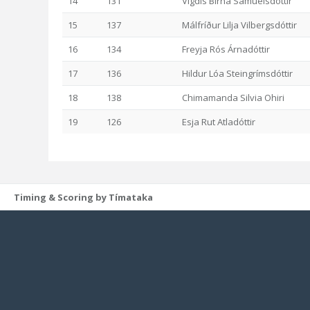
14
131
Vigdís Birna Samúelsdóttir
15
137
Málfríður Lilja Vilbergsdóttir
16
134
Freyja Rós Árnadóttir
17
136
Hildur Lóa Steingrímsdóttir
18
138
Chimamanda Silvia Ohiri
19
126
Esja Rut Atladóttir
Timing & Scoring by Tímataka