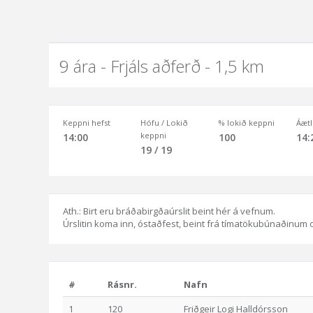
9 ára - Frjáls aðferð - 1,5 km
Keppni hefst
Hófu / Lokið
% lokið keppni
Áætl
keppni
14:00
100
14:
19 / 19
Ath.: Birt eru bráðabirgðaúrslit beint hér á vefnum.
Úrslitin koma inn, óstaðfest, beint frá tímatökubúnaðinum og 
#
Rásnr.
Nafn
1
120
Friðgeir Logi Halldórsson