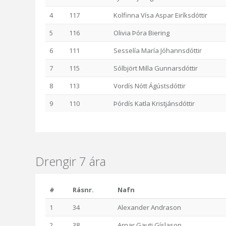
4
117
Kolfinna Vísa Aspar Eiríksdóttir
5
116
Olivia Þóra Biering
6
111
Sesselía María Jóhannsdóttir
7
115
Sólbjört Milla Gunnarsdóttir
8
113
Vordís Nótt Ágústsdóttir
9
110
Þórdís Katla Kristjánsdóttir
Drengir 7 ára
#
Rásnr.
Nafn
1
34
Alexander Andrason
2
38
Arnar Gauti Gíslason