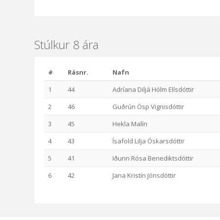
Stúlkur 8 ára
#
Rásnr.
Nafn
1
44
Adríana Diljá Hólm Elísdóttir
2
46
Guðrún Ösp Vignisdóttir
3
45
Hekla Malín
4
43
Ísafold Lilja Óskarsdóttir
5
41
Iðunn Rósa Benediktsdóttir
6
42
Jana Kristín Jónsdóttir