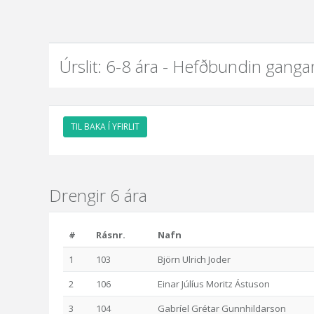
Úrslit: 6-8 ára - Hefðbundin ganga
TIL BAKA Í YFIRLIT
Drengir 6 ára
#
Rásnr.
Nafn
1
103
Björn Ulrich Joder
2
106
Einar Júlíus Moritz Ástuson
3
104
Gabríel Grétar Gunnhildarson