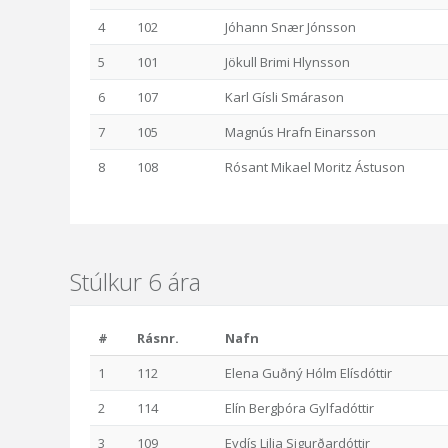
4
102
Jóhann Snær Jónsson
5
101
Jökull Brimi Hlynsson
6
107
Karl Gísli Smárason
7
105
Magnús Hrafn Einarsson
8
108
Rósant Mikael Moritz Ástuson
Stúlkur 6 ára
#
Rásnr.
Nafn
1
112
Elena Guðný Hólm Elísdóttir
2
114
Elín Bergþóra Gylfadóttir
3
109
Eydís Lilja Sigurðardóttir