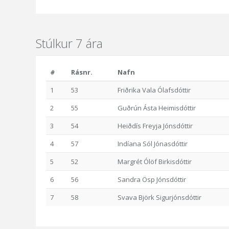
Stúlkur 7 ára
#
Rásnr.
Nafn
1
53
Friðrika Vala Ólafsdóttir
2
55
Guðrún Ásta Heimisdóttir
3
54
Heiðdís Freyja Jónsdóttir
4
57
Indíana Sól Jónasdóttir
5
52
Margrét Ólöf Birkisdóttir
6
56
Sandra Ösp Jónsdóttir
7
58
Svava Björk Sigurjónsdóttir