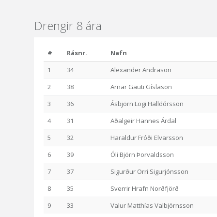
Drengir 8 ára
#
Rásnr.
Nafn
1
34
Alexander Andrason
2
38
Arnar Gauti Gíslason
3
36
Ásbjörn Logi Halldórsson
4
31
Aðalgeir Hannes Árdal
5
32
Haraldur Fróði Elvarsson
6
39
Óli Björn Þorvaldsson
7
37
Sigurður Orri Sigurjónsson
8
35
Sverrir Hrafn Norðfjörð
9
33
Valur Matthías Valbjörnsson