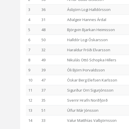
3
36
Ásbjörn Logi Halldórsson
4
31
Aðalgeir Hannes Árdal
5
48
Björgvin Bjarkan Heimisson
6
50
Halldór Logi Óskarsson
7
32
Haraldur Fróði Elvarsson
8
49
Nikulás Ottó Schopka Hillers
9
39
Óli Björn Þorvaldsson
10
47
Óskar Berg Elefsen Karlsson
11
37
Sigurður Orri Sigurjónsson
12
35
Sverrir Hrafn Norðfjörð
13
51
Úlfur Már Jónsson
14
33
Valur Matthías Valbjörnsson