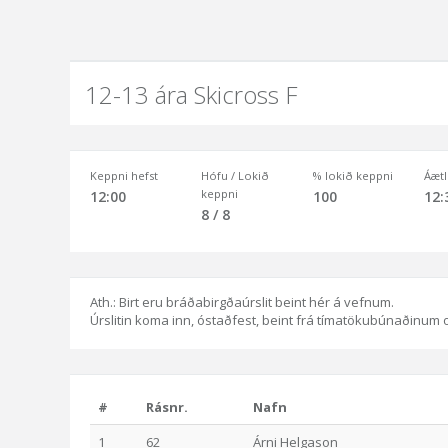
12-13 ára Skicross F
Keppni hefst
Hófu / Lokið
% lokið keppni
Áætl
keppni
12:00
100
12:
8 / 8
Ath.: Birt eru bráðabirgðaúrslit beint hér á vefnum.
Úrslitin koma inn, óstaðfest, beint frá tímatökubúnaðinum og 
#
Rásnr.
Nafn
1
62
Árni Helgason