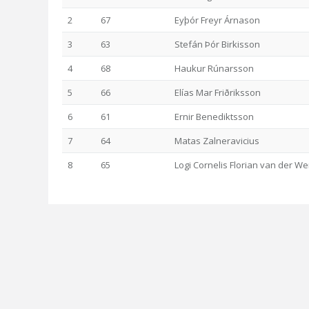
2
67
Eyþór Freyr Árnason
3
63
Stefán Þór Birkisson
4
68
Haukur Rúnarsson
5
66
Elías Mar Friðriksson
6
61
Ernir Benediktsson
7
64
Matas Zalneravicius
8
65
Logi Cornelis Florian van der W