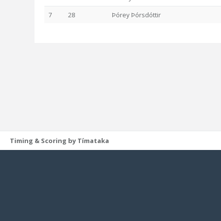
7
28
Þórey Þórsdóttir
Timing & Scoring by Tímataka