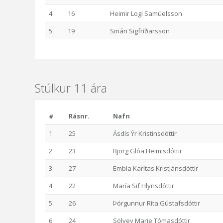
4
16
Heimir Logi Samúelsson
5
19
Smári Sigfríðarsson
Stúlkur 11 ára
#
Rásnr.
Nafn
1
25
Ásdís Ýr Kristinsdóttir
2
23
Björg Glóa Heimisdóttir
3
27
Embla Karítas Kristjánsdóttir
4
22
María Sif Hlynsdóttir
5
26
Þórgunnur Ríta Gústafsdóttir
6
24
Sölvey Marie Tómasdóttir