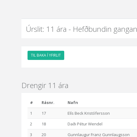
Úrslit: 11 ára - Hefðbundin gangan
TIL BAKA Í YFIRLIT
Drengir 11 ára
#
Rásnr.
Nafn
1
17
Elís Beck Kristófersson
2
18
Daði Pétur Wendel
3
20
Gunnlaugur Franz Gunnlaugsson