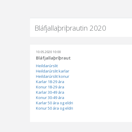
Bláfjallaþriþrautin 2020
10.05.2020 10:00
Bláfjallaþríþraut
Heildarúrslit
Heildarúrslit karlar
Heildarúrslit konur
Karlar 18-29 ára
Konur 18-29 ára
Karlar 30-49 ára
Konur 30-49 ára
Karlar 50 ára og eldri
Konur 50 ára og eldri