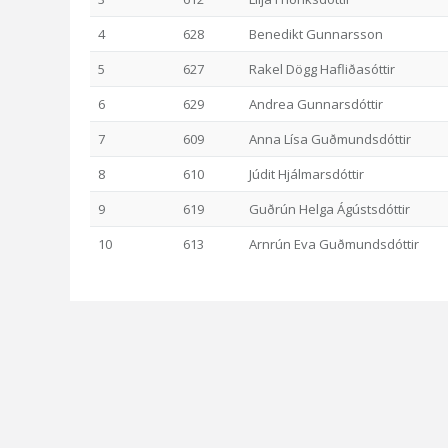
4
628
Benedikt Gunnarsson
5
627
Rakel Dögg Hafliðasóttir
6
629
Andrea Gunnarsdóttir
7
609
Anna Lísa Guðmundsdóttir
8
610
Júdit Hjálmarsdóttir
9
619
Guðrún Helga Ágústsdóttir
10
613
Arnrún Eva Guðmundsdóttir