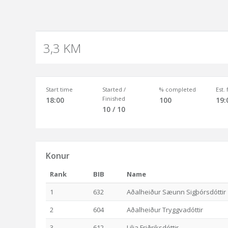
3,3 KM
Start time
Started /
% completed
Est.
Finished
18:00
100
19:
10 / 10
Konur
Rank
BIB
Name
1
632
Aðalheiður Sæunn Sigþórsdóttir
2
604
Aðalheiður Tryggvadóttir
3
612
Lilja Friðriksdóttir