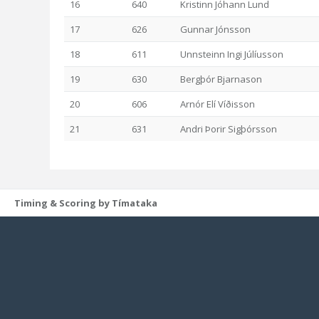
16
640
Kristinn Jóhann Lund
17
626
Gunnar Jónsson
18
611
Unnsteinn Ingi Júlíusson
19
630
Bergþór Bjarnason
20
606
Arnór Elí Víðisson
21
631
Andri Þorir Sigþórsson
Timing & Scoring by Tímataka