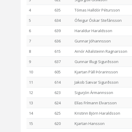
4
635
Tómas Halldór Pétursson
5
634
Ófeigur Óskar Stefánsson
6
639
Haraldur Haraldsson
7
636
Gunnar Jóhannsson
8
615
Arnór Aðalsteinn Ragnarsson
9
637
Gunnar Illugi Sigurðsson
10
605
Kjartan Pàll Þórarinsson
11
614
Jakob Sævar Sigurðsson
12
623
Sigurjón Ármannsson
13
624
Elías Frímann Elvarsson
14
625
Kristinn Björn Haraldsson
15
620
Kjartan Hansson