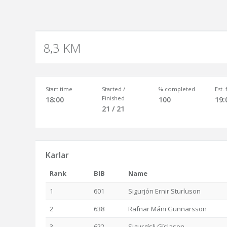
8,3 KM
Start time
Started /
% completed
Est.
Finished
18:00
100
19:
21 / 21
Karlar
Rank
BIB
Name
1
601
Sigurjón Ernir Sturluson
2
638
Rafnar Máni Gunnarsson
3
622
Sigurgísli Gíslason