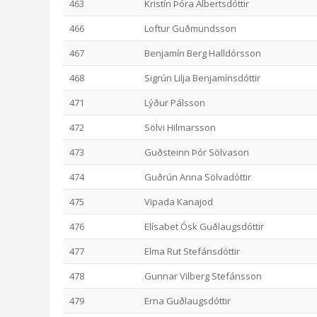
463
Kristín Þóra Albertsdóttir
466
Loftur Guðmundsson
467
Benjamín Berg Halldórsson
468
Sigrún Lilja Benjamínsdóttir
471
Lýður Pálsson
472
Sölvi Hilmarsson
473
Guðsteinn Þór Sölvason
474
Guðrún Anna Sölvadóttir
475
Vipada Kanajod
476
Elísabet Ósk Guðlaugsdóttir
477
Elma Rut Stefánsdóttir
478
Gunnar Vilberg Stefánsson
479
Erna Guðlaugsdóttir