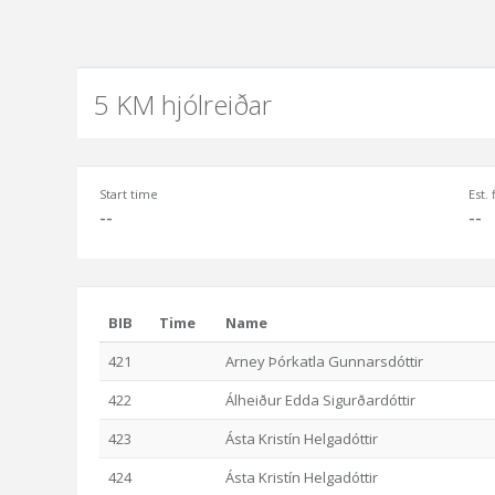
5 KM hjólreiðar
Start time
Est.
--
--
BIB
Time
Name
421
Arney Þórkatla Gunnarsdóttir
422
Álheiður Edda Sigurðardóttir
423
Ásta Kristín Helgadóttir
424
Ásta Kristín Helgadóttir