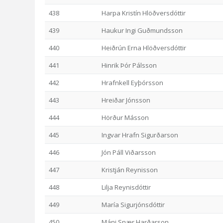
438
Harpa Kristín Hlöðversdóttir
439
Haukur Ingi Guðmundsson
440
Heiðrún Erna Hlöðversdóttir
441
Hinrik Þór Pálsson
442
Hrafnkell Eyþórsson
443
Hreiðar Jónsson
444
Hörður Másson
445
Ingvar Hrafn Sigurðarson
446
Jón Páll Viðarsson
447
Kristján Reynisson
448
Lilja Reynisdóttir
449
María Sigurjónsdóttir
450
Máni Snær Harðarson