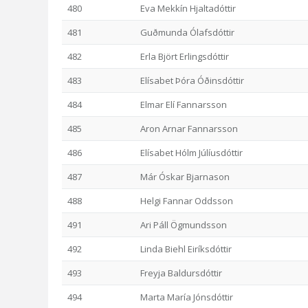
480
Eva Mekkín Hjaltadóttir
481
Guðmunda Ólafsdóttir
482
Erla Björt Erlingsdóttir
483
Elísabet Þóra Óðinsdóttir
484
Elmar Elí Fannarsson
485
Aron Arnar Fannarsson
486
Elísabet Hólm Júlíusdóttir
487
Már Óskar Bjarnason
488
Helgi Fannar Oddsson
491
Ari Páll Ögmundsson
492
Linda Biehl Eiríksdóttir
493
Freyja Baldursdóttir
494
Marta María Jónsdóttir