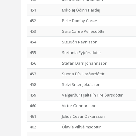
451
Mikolaj Óðinn Pardej
452
Pelle Damby Carøe
453
Sara Carøe Pellesdóttir
454
Sigurjón Reynisson
455
Stefanía Eyþórsdóttir
456
Stefán Darri Jóhannsson
457
Sunna Dís Harðardóttir
458
Sölvi Snær Jökulsson
459
Valgerður Hjaltalín Hreiðarsdóttir
460
Victor Gunnarsson
461
Júlíus Cesar Óskarsson
462
Ólavía Vilhjálmsdóttir