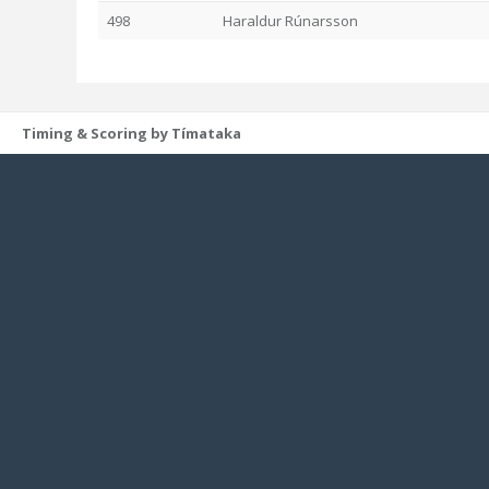
498
Haraldur Rúnarsson
Timing & Scoring by Tímataka