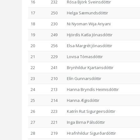
16
232
Rósa Björk Sveinsdóttir
17
250
Helga Sæmundsdóttir
18
230
Ni Nyoman Wija Ariyani
19
249
Hjördís Katla Jónasdóttir
20
256
Elsa Margrét Jónasdóttir
21
229
Lovisa Tómasdóttir
22
241
Brynhildur Kjartansdóttir
23
210
Elín Gunnarsdóttir
24
213
Hanna Bryndís Heimisdóttir
25
214
Hanna Ægisdóttir
26
223
Katrín Rut Sigurgeirsdóttir
27
221
Inga Birna Pálsdóttir
28
219
Hrafnhildur Sigurðardóttir