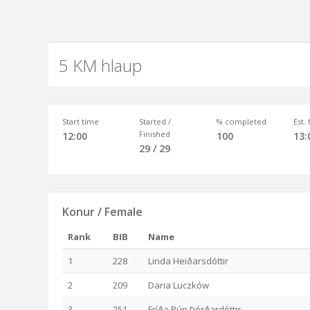
5 KM hlaup
Start time
Started /
% completed
Est.
Finished
12:00
100
13:
29 / 29
Konur / Female
Rank
BIB
Name
1
228
Linda Heiðarsdóttir
2
209
Daria Luczków
3
251
Fríða Rún Þórðardóttir