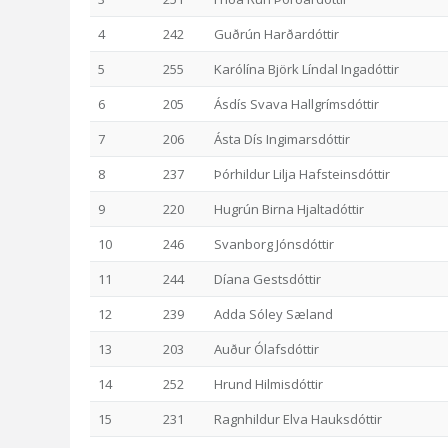
4
242
Guðrún Harðardóttir
5
255
Karólína Björk Líndal Ingadóttir
6
205
Ásdís Svava Hallgrímsdóttir
7
206
Ásta Dís Ingimarsdóttir
8
237
Þórhildur Lilja Hafsteinsdóttir
9
220
Hugrún Birna Hjaltadóttir
10
246
Svanborg Jónsdóttir
11
244
Díana Gestsdóttir
12
239
Adda Sóley Sæland
13
203
Auður Ólafsdóttir
14
252
Hrund Hilmisdóttir
15
231
Ragnhildur Elva Hauksdóttir