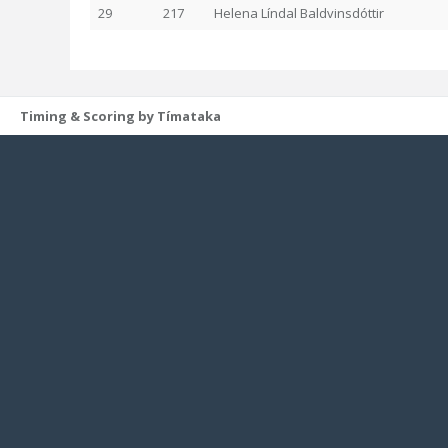
29
217
Helena Líndal Baldvinsdóttir
Timing & Scoring by Tímataka