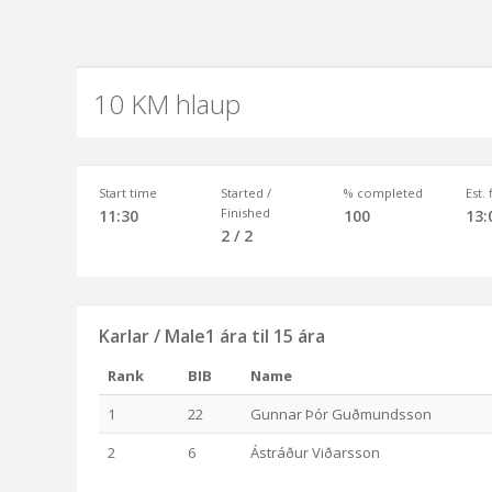
10 KM hlaup
Start time
Started /
% completed
Est.
Finished
11:30
100
13:
2 / 2
Karlar / Male1 ára til 15 ára
Rank
BIB
Name
1
22
Gunnar Þór Guðmundsson
2
6
Ástráður Viðarsson