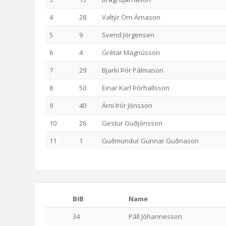
4
28
Valtýr Örn Árnason
5
9
Svend Jörgensen
6
4
Grétar Magnússon
7
29
Bjarki Þór Pálmason
8
50
Einar Karl Þórhallsson
9
40
Árni Þór Jónsson
10
26
Gestur Guðjónsson
11
1
Guðmundur Gunnar Guðnason
BIB
Name
34
Páll Jóhannesson