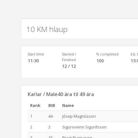
10 KM hlaup
Start time
Started /
% completed
Est.
Finished
11:30
100
13:
12 / 12
Karlar / Male40 ára til 49 ára
Rank
BIB
Name
1
44
Jósep Magnússon
2
2
Sigursveinn Sigurðsson
3
15
Bragi Bjarnason