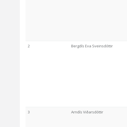
2
Bergdís Eva Sveinsdóttir
3
Arndís Viðarsdóttir