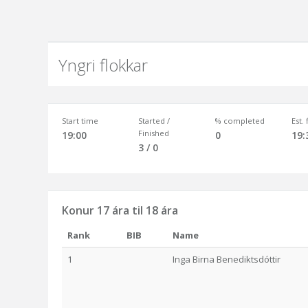
Yngri flokkar
Start time
Started /
% completed
Est.
Finished
19:00
0
19:
3 / 0
Konur 17 ára til 18 ára
Rank
BIB
Name
1
Inga Birna Benediktsdóttir