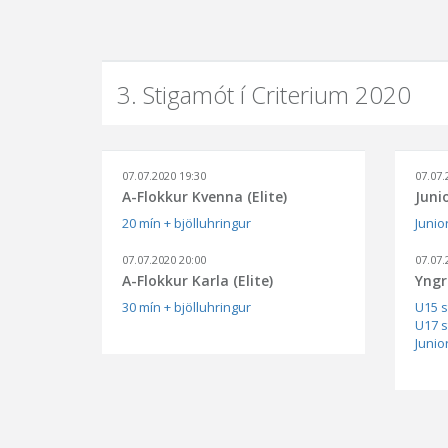
3. Stigamót í Criterium 2020
07.07.2020 19:30
07.07.
A-Flokkur Kvenna (Elite)
Juni
20 mín + bjölluhringur
Junior
07.07.2020 20:00
07.07.
A-Flokkur Karla (Elite)
Yngr
30 mín + bjölluhringur
U15 s
U17 s
Junior