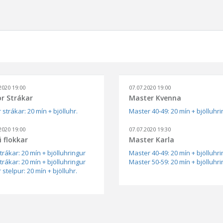
2020 19:00
07.07.2020 19:00
or Strákar
Master Kvenna
 strákar: 20 mín + bjölluhr.
Master 40-49: 20 mín + bjölluhr
2020 19:00
07.07.2020 19:30
i flokkar
Master Karla
trákar: 20 mín + bjölluhringur
Master 40-49: 20 mín + bjölluhr
trákar: 20 mín + bjölluhringur
Master 50-59: 20 mín + bjölluhr
 stelpur: 20 mín + bjölluhr.