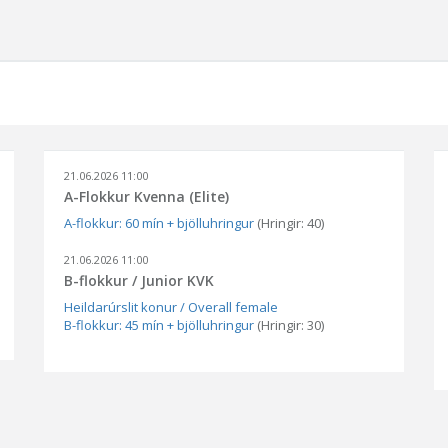
21.06.2026 11:00
A-Flokkur Kvenna (Elite)
A-flokkur: 60 mín + bjölluhringur
(Hringir: 40)
21.06.2026 11:00
B-flokkur / Junior KVK
Heildarúrslit konur / Overall female
B-flokkur: 45 mín + bjölluhringur
(Hringir: 30)