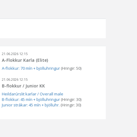
21.06.2026 12:15
A-Flokkur Karla (Elite)
A-flokkur: 70 mín + bjölluhringur
(Hringir: 50)
21.06.2026 12:15
B-flokkur / Junior KK
Heildarúrslit karlar / Overall male
B-flokkur: 45 mín + bjölluhringur
(Hringir: 30)
Junior strákar: 45 mín + bjölluhr.
(Hringir: 30)