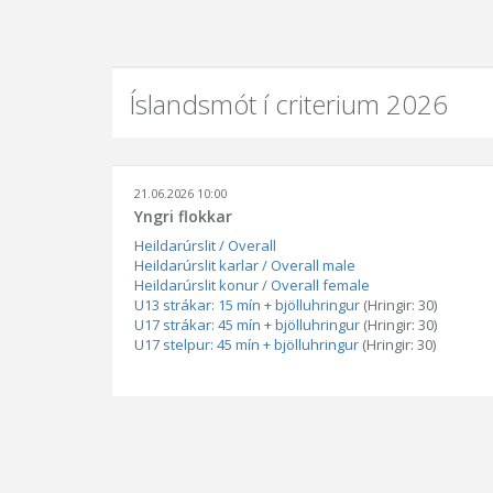
Íslandsmót í criterium 2026
21.06.2026 10:00
Yngri flokkar
Heildarúrslit / Overall
Heildarúrslit karlar / Overall male
Heildarúrslit konur / Overall female
U13 strákar: 15 mín + bjölluhringur
(Hringir: 30)
U17 strákar: 45 mín + bjölluhringur
(Hringir: 30)
U17 stelpur: 45 mín + bjölluhringur
(Hringir: 30)