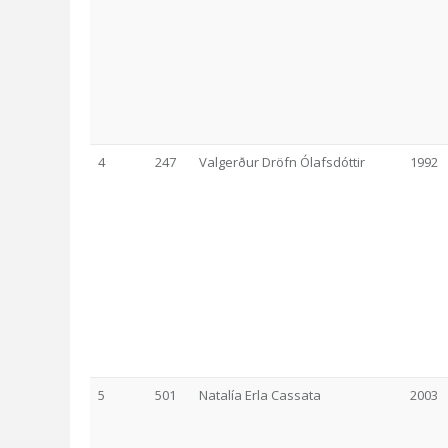
4
247
Valgerður Dröfn Ólafsdóttir
1992
5
501
Natalía Erla Cassata
2003