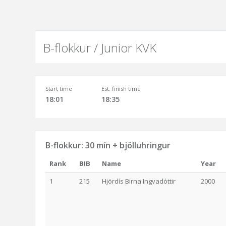
B-flokkur / Junior KVK
Start time
Est. finish time
18:01
18:35
B-flokkur: 30 mín + bjölluhringur
Rank
BIB
Name
Year
1
215
Hjördís Birna Ingvadóttir
2000