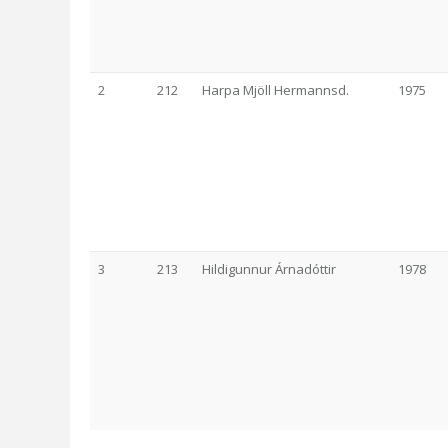
2
212
Harpa Mjöll Hermannsd.
1975
3
213
Hildigunnur Árnadóttir
1978