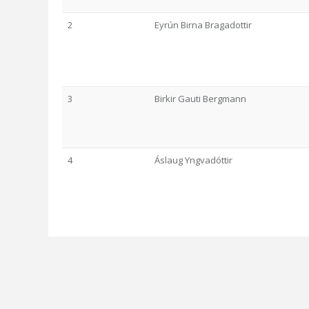
2
Eyrún Birna Bragadottir
3
Birkir Gauti Bergmann
4
Áslaug Yngvadóttir