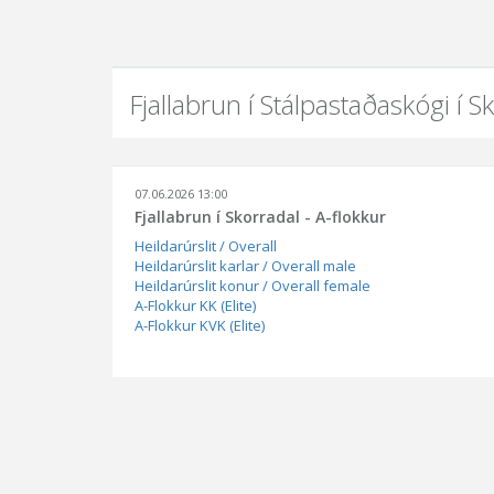
Fjallabrun í Stálpastaðaskógi í Sk
07.06.2026 13:00
Fjallabrun í Skorradal - A-flokkur
Heildarúrslit / Overall
Heildarúrslit karlar / Overall male
Heildarúrslit konur / Overall female
A-Flokkur KK (Elite)
A-Flokkur KVK (Elite)