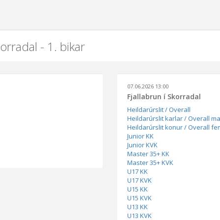
orradal - 1. bikar
07.06.2026 13:00
Fjallabrun í Skorradal
Heildarúrslit / Overall
Heildarúrslit karlar / Overall m
Heildarúrslit konur / Overall f
Junior KK
Junior KVK
Master 35+ KK
Master 35+ KVK
U17 KK
U17 KVK
U15 KK
U15 KVK
U13 KK
U13 KVK