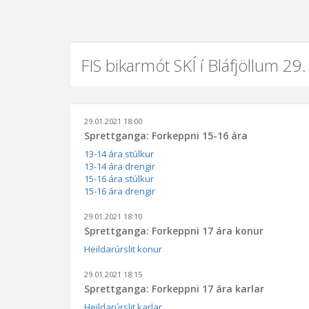
FIS bikarmót SKÍ í Bláfjöllum 29
29.01.2021 18:00
Sprettganga: Forkeppni 15-16 ára
13-14 ára stúlkur
13-14 ára drengir
15-16 ára stúlkur
15-16 ára drengir
29.01.2021 18:10
Sprettganga: Forkeppni 17 ára konur
Heildarúrslit konur
29.01.2021 18:15
Sprettganga: Forkeppni 17 ára karlar
Heildarúrslit karlar