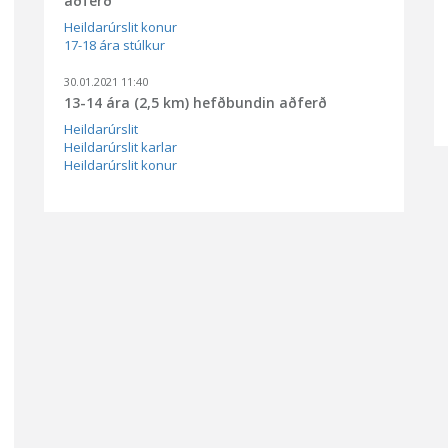
aðferð
Heildarúrslit konur
17-18 ára stúlkur
30.01.2021 11:40
13-14 ára (2,5 km) hefðbundin aðferð
Heildarúrslit
Heildarúrslit karlar
Heildarúrslit konur