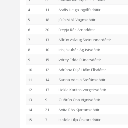
4
11
Ásdís Helga Ingólfsdóttir
5
18
Júlía Mjöll Vagnsdóttir
6
20
Freyja Rós Árnadóttir
7
13
Álfrún Áslaug Steinunnardóttir
8
10
Íris Jökulrós Ágústsdóttir
9
15
Þórey Edda Rúnarsdóttir
10
12
Adríana Diljá Hólm Elísdóttir
11
14
Sunna Adelia Stefánsdóttir
12
17
Hekla Karítas Þorgeirsdóttir
13
9
Guðrún Ösp Vignisdóttir
14
21
Anita Rós Kjartansdóttir
15
7
Ísafold Lilja Óskarsdóttir