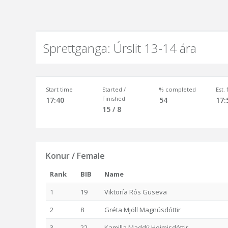
Sprettganga: Úrslit 13-14 ára
Start time
Started /
% completed
Est.
Finished
17:40
54
17:
15 / 8
Konur / Female
Rank
BIB
Name
1
19
Viktoría Rós Guseva
2
8
Gréta Mjöll Magnúsdóttir
3
22
Kamilla Maddý Heimisdóttir