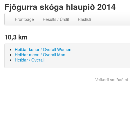
Fjögurra skóga hlaupið 2014
Frontpage
Results / Úrslit
Ráslisti
10,3 km
Heildar konur / Overall Women
Heildar menn / Overall Man
Heildar / Overall
Vefkerfi smíðað af B