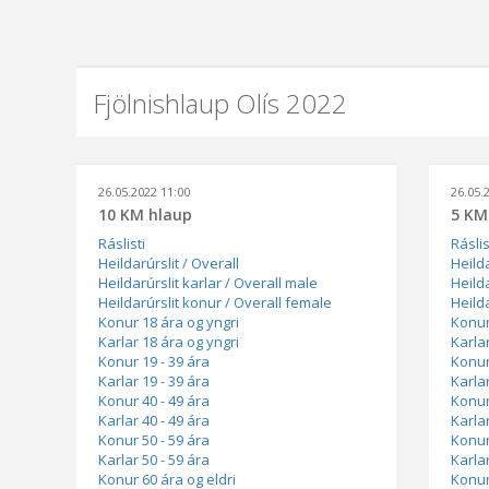
Fjölnishlaup Olís 2022
26.05.2022 11:00
26.05.
10 KM hlaup
5 KM
Ráslisti
Ráslis
Heildarúrslit / Overall
Heilda
Heildarúrslit karlar / Overall male
Heilda
Heildarúrslit konur / Overall female
Heild
Konur 18 ára og yngri
Konur
Karlar 18 ára og yngri
Karla
Konur 19 - 39 ára
Konur
Karlar 19 - 39 ára
Karlar
Konur 40 - 49 ára
Konur
Karlar 40 - 49 ára
Karlar
Konur 50 - 59 ára
Konur
Karlar 50 - 59 ára
Karlar
Konur 60 ára og eldri
Konur