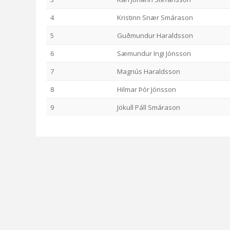
4
Kristinn Snær Smárason
5
Guðmundur Haraldsson
6
Sæmundur Ingi Jónsson
7
Magnús Haraldsson
8
Hilmar Þór Jónsson
9
Jökull Páll Smárason