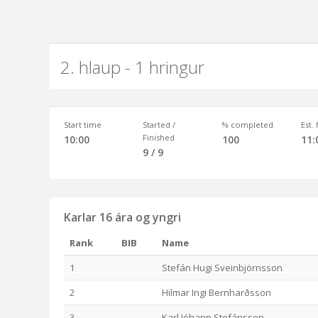
2. hlaup - 1 hringur
Start time
Started /
% completed
Est.
Finished
10:00
100
11:
9 / 9
Karlar 16 ára og yngri
Rank
BIB
Name
1
Stefán Hugi Sveinbjörnsson
2
Hilmar Ingi Bernharðsson
3
Karl Jóhann Stefánsson