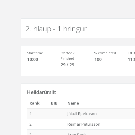
2. hlaup - 1 hringur
Start time
Started /
% completed
Est.
Finished
10:00
100
11:
29 / 29
Heildarúrslit
Rank
BIB
Name
1
Jökull Bjarkason
2
Reimar Pétursson
3
Aron Beck