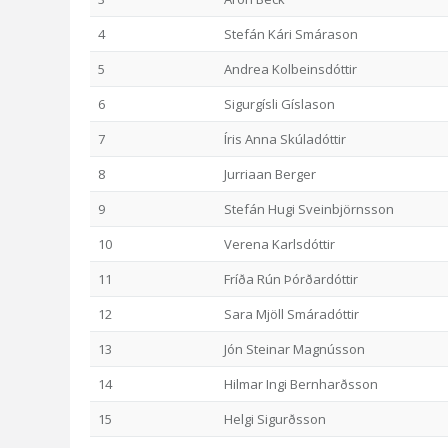
4
Stefán Kári Smárason
5
Andrea Kolbeinsdóttir
6
Sigurgísli Gíslason
7
Íris Anna Skúladóttir
8
Jurriaan Berger
9
Stefán Hugi Sveinbjörnsson
10
Verena Karlsdóttir
11
Fríða Rún Þórðardóttir
12
Sara Mjöll Smáradóttir
13
Jón Steinar Magnússon
14
Hilmar Ingi Bernharðsson
15
Helgi Sigurðsson