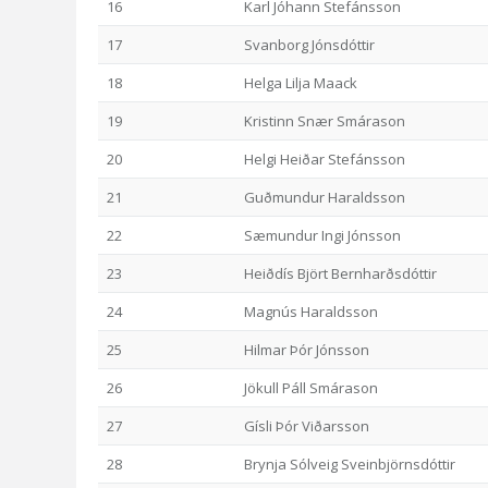
16
Karl Jóhann Stefánsson
17
Svanborg Jónsdóttir
18
Helga Lilja Maack
19
Kristinn Snær Smárason
20
Helgi Heiðar Stefánsson
21
Guðmundur Haraldsson
22
Sæmundur Ingi Jónsson
23
Heiðdís Björt Bernharðsdóttir
24
Magnús Haraldsson
25
Hilmar Þór Jónsson
26
Jökull Páll Smárason
27
Gísli Þór Viðarsson
28
Brynja Sólveig Sveinbjörnsdóttir