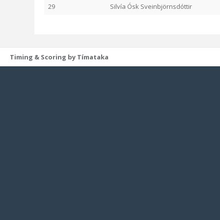
29
Silvía Ósk Sveinbjörnsdóttir
Timing & Scoring by Tímataka