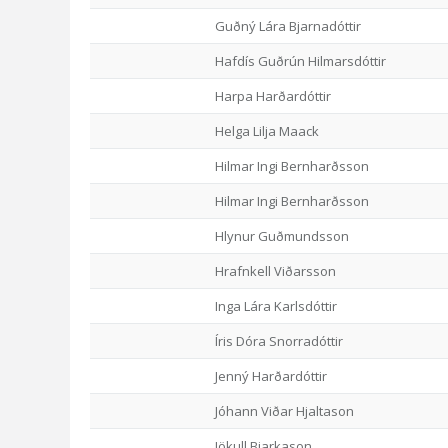
Guðný Lára Bjarnadóttir
Hafdís Guðrún Hilmarsdóttir
Harpa Harðardóttir
Helga Lilja Maack
Hilmar Ingi Bernharðsson
Hilmar Ingi Bernharðsson
Hlynur Guðmundsson
Hrafnkell Viðarsson
Inga Lára Karlsdóttir
Íris Dóra Snorradóttir
Jenný Harðardóttir
Jóhann Viðar Hjaltason
Jökull Bjarkason