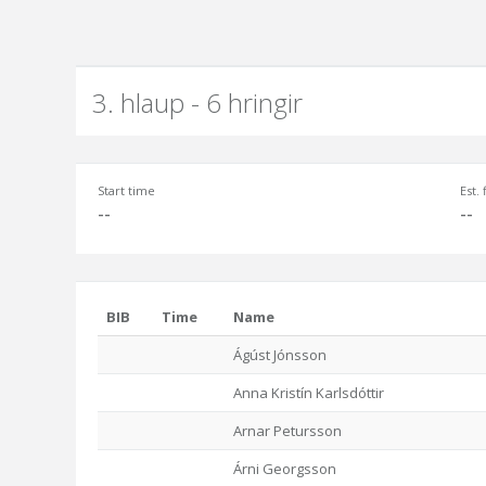
3. hlaup - 6 hringir
Start time
Est.
--
--
BIB
Time
Name
Ágúst Jónsson
Anna Kristín Karlsdóttir
Arnar Petursson
Árni Georgsson