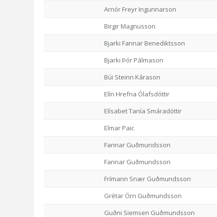
Arnór Freyr Ingunnarson
Birgir Magnusson
Bjarki Fannar Benediktsson
Bjarki Þór Pálmason
Búi Steinn Kárason
Elín Hrefna Ólafsdóttir
Elísabet Tanía Smáradóttir
Elmar Paic
Fannar Guðmundsson
Fannar Guðmundsson
Frímann Snær Guðmundsson
Grétar Örn Guðmundsson
Guðni Siemsen Guðmundsson