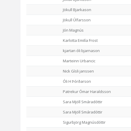
Jökull Bjarkason
Jökull Úlfarsson
Jón Magnús
Karlotta Emilía Frost
kjartan óli bjarnason
Marteinn Urbancic
Nick Gísli janssen
Óli H Þórðarson
Patrekur Ómar Haraldsson
Sara Mjöll Smáradóttir
Sara Mjöll Smáradóttir
Sigurbjörg Magnúsdóttir