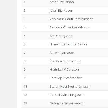
1
Arnar Petursson
2
Jökull Bjarkason
3
Þorvaldur Gauti Hafsteinsson
4
Patrekur Ómar Haraldsson
5
Árni Georgsson
6
Hilmar Ingi Bernharðsson
7
Ásgeir Bjarnason
8
Íris Dóra Snorradóttir
9
Hrafnkell Viðarsson
10
Sara Mjöll Smáradóttir
11
Stefan Hugi Sveinbjörnsson
12
Þorkell Máni Erlingsson
13
Guðný Lára Bjarnadóttir