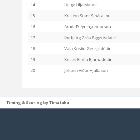
14
Helga Lilja Maack
15
Kristinn Snær Smárason
16
Arnór Freyr Ingunnarson
17
Þorbjörg Gróa Eggertsdóttir
18
Vala Kristín Georgsdóttir
19
Kristín Emilía Bjarnadóttir
20
Jóhann Viðar Hjaltason
Timing & Scoring by Tímataka