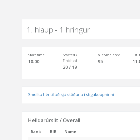
1. hlaup - 1 hringur
Start time
Started /
% completed
Est.
Finished
10:00
95
11:
20 / 19
Smelltu hér til að sjá stöðuna í stigakeppninni
Heildarúrslit / Overall
Rank
BIB
Name