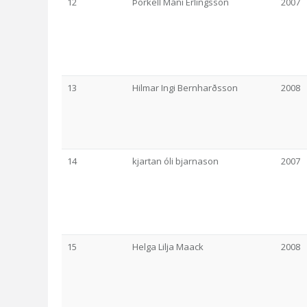
12
Þorkell Máni Erlingsson
2007
13
Hilmar Ingi Bernharðsson
2008
14
kjartan óli bjarnason
2007
15
Helga Lilja Maack
2008