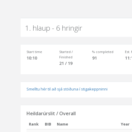
1. hlaup - 6 hringir
Start time
Started /
% completed
Est.
Finished
10:10
91
11:
21 / 19
Smelltu hér til að sjá stöðuna í stigakeppninni
Heildarúrslit / Overall
Rank
BIB
Name
Year