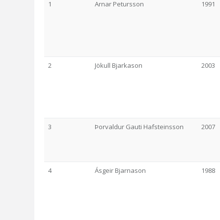
1
Arnar Petursson
1991
2
Jökull Bjarkason
2003
3
Þorvaldur Gauti Hafsteinsson
2007
4
Ásgeir Bjarnason
1988