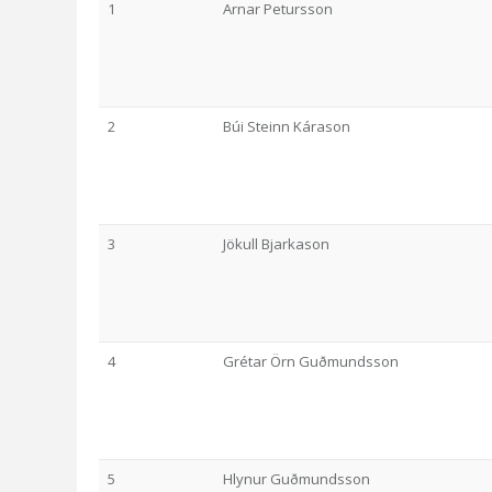
1
Arnar Petursson
2
Búi Steinn Kárason
3
Jökull Bjarkason
4
Grétar Örn Guðmundsson
5
Hlynur Guðmundsson