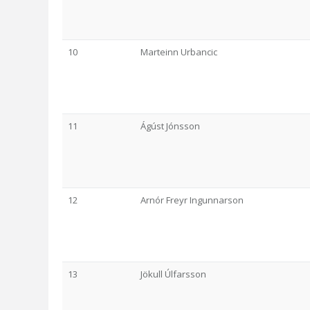
10
Marteinn Urbancic
11
Ágúst Jónsson
12
Arnór Freyr Ingunnarson
13
Jökull Úlfarsson