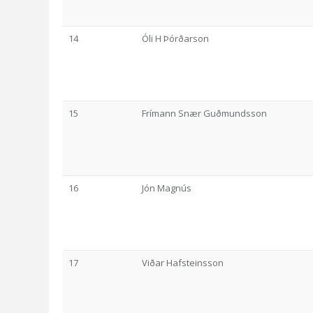
14
Óli H Þórðarson
15
Frímann Snær Guðmundsson
16
Jón Magnús
17
Viðar Hafsteinsson