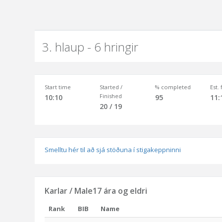
3. hlaup - 6 hringir
Start time
Started /
% completed
Est.
Finished
10:10
95
11:
20 / 19
Smelltu hér til að sjá stöðuna í stigakeppninni
Karlar / Male17 ára og eldri
Rank
BIB
Name