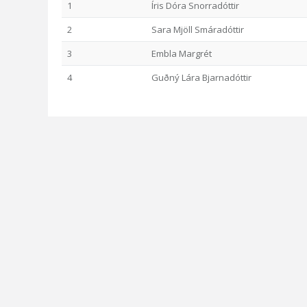
1
Íris Dóra Snorradóttir
2
Sara Mjöll Smáradóttir
3
Embla Margrét
4
Guðný Lára Bjarnadóttir