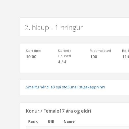
2. hlaup - 1 hringur
Start time
Started /
% completed
Est.
Finished
10:00
100
11:
4 / 4
Smelltu hér til að sjá stöðuna í stigakeppninni
Konur / Female17 ára og eldri
Rank
BIB
Name