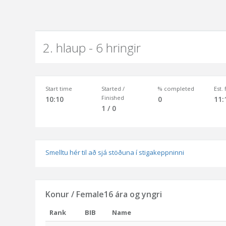
2. hlaup - 6 hringir
Start time
Started /
% completed
Est.
Finished
10:10
0
11:
1 / 0
Smelltu hér til að sjá stöðuna í stigakeppninni
Konur / Female16 ára og yngri
Rank
BIB
Name