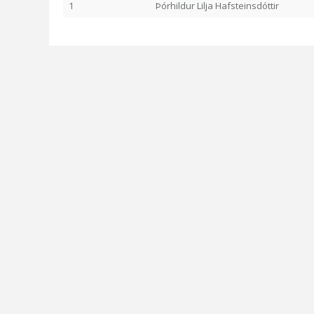
1
Þórhildur Lilja Hafsteinsdóttir