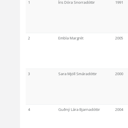
1
Íris Dóra Snorradóttir
1991
2
Embla Margrét
2005
3
Sara Mjöll Smáradóttir
2000
4
Guðný Lára Bjarnadóttir
2004