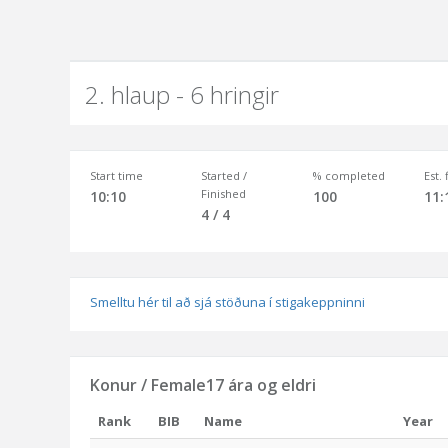
2. hlaup - 6 hringir
Start time
Started /
% completed
Est.
Finished
10:10
100
11:
4 / 4
Smelltu hér til að sjá stöðuna í stigakeppninni
Konur / Female17 ára og eldri
Rank
BIB
Name
Year