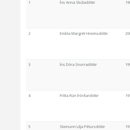
1
Íris Anna Skúladóttir
19
2
Embla Margrét Hreimsdóttir
20
3
Íris Dóra Snorradóttir
19
4
Fríða Rún Þórðardóttir
19
5
Steinunn Lilja Pétursdóttir
19