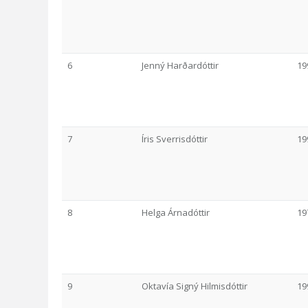
6
Jenný Harðardóttir
19
7
Íris Sverrisdóttir
19
8
Helga Árnadóttir
19
9
Oktavía Signý Hilmisdóttir
19