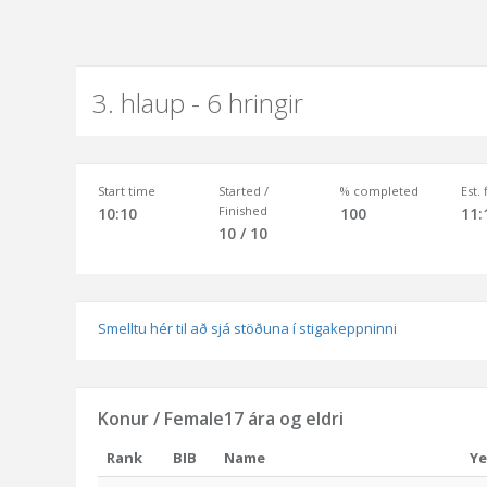
3. hlaup - 6 hringir
Start time
Started /
% completed
Est.
Finished
10:10
100
11:
10 / 10
Smelltu hér til að sjá stöðuna í stigakeppninni
Konur / Female17 ára og eldri
Rank
BIB
Name
Ye