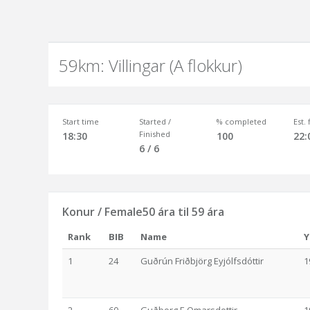
59km: Villingar (A flokkur)
Start time
Started /
% completed
Est.
Finished
18:30
100
22:
6 / 6
Konur / Female50 ára til 59 ára
Rank
BIB
Name
Y
1
24
Guðrún Friðbjörg Eyjólfsdóttir
1