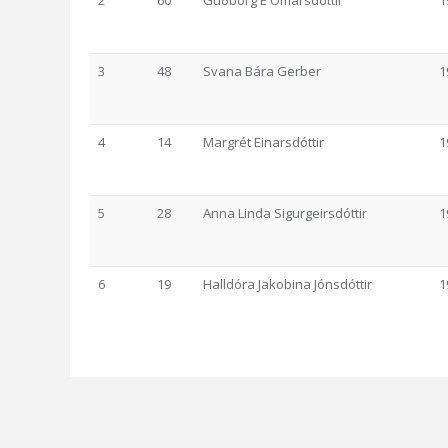
2
60
Guðborg E Omarsdottir
1
3
48
Svana Bára Gerber
1
4
14
Margrét Einarsdóttir
1
5
28
Anna Linda Sigurgeirsdóttir
1
6
19
Halldóra Jakobina Jónsdóttir
1