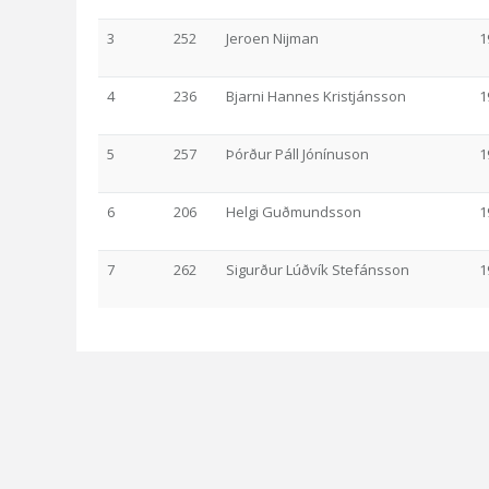
3
252
Jeroen Nijman
1
4
236
Bjarni Hannes Kristjánsson
1
5
257
Þórður Páll Jónínuson
1
6
206
Helgi Guðmundsson
1
7
262
Sigurður Lúðvík Stefánsson
1