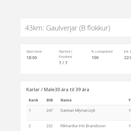
43km: Gaulverjar (B flokkur)
Start time
Started /
% completed
Est.
Finished
18:00
100
22:
7 / 7
Karlar / Male30 ára til 39 ára
Rank
BIB
Name
Y
1
247
Damian Mlynarczyk
1
2
232
Ríkharður Þór Brandsson
1