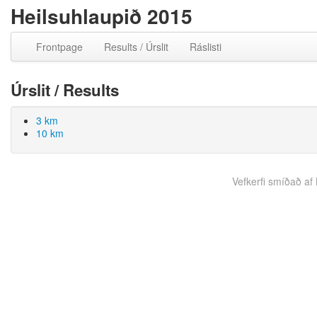
Heilsuhlaupið 2015
Frontpage
Results / Úrslit
Ráslisti
Úrslit / Results
3 km
10 km
Vefkerfi smíðað af B