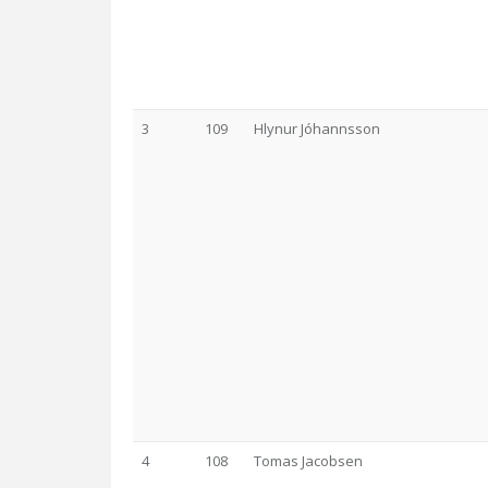
3
109
Hlynur Jóhannsson
4
108
Tomas Jacobsen