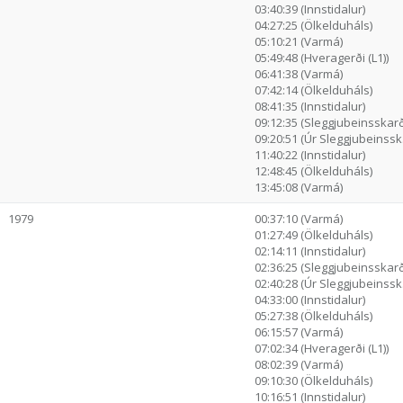
03:40:39 (Innstidalur)
04:27:25 (Ölkelduháls)
05:10:21 (Varmá)
05:49:48 (Hveragerði (L1))
06:41:38 (Varmá)
07:42:14 (Ölkelduháls)
08:41:35 (Innstidalur)
09:12:35 (Sleggjubeinsskarð
09:20:51 (Úr Sleggjubeinssk.
11:40:22 (Innstidalur)
12:48:45 (Ölkelduháls)
13:45:08 (Varmá)
1979
00:37:10 (Varmá)
01:27:49 (Ölkelduháls)
02:14:11 (Innstidalur)
02:36:25 (Sleggjubeinsskarð
02:40:28 (Úr Sleggjubeinssk.
04:33:00 (Innstidalur)
05:27:38 (Ölkelduháls)
06:15:57 (Varmá)
07:02:34 (Hveragerði (L1))
08:02:39 (Varmá)
09:10:30 (Ölkelduháls)
10:16:51 (Innstidalur)