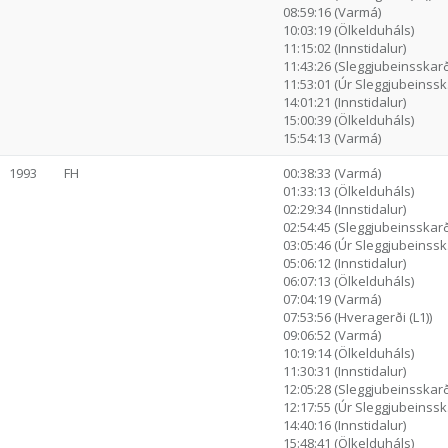
08:59:16 (Varmá)
10:03:19 (Ölkelduháls)
11:15:02 (Innstidalur)
11:43:26 (Sleggjubeinsskarð
11:53:01 (Úr Sleggjubeinssk.
14:01:21 (Innstidalur)
15:00:39 (Ölkelduháls)
15:54:13 (Varmá)
1993
FH
00:38:33 (Varmá)
01:33:13 (Ölkelduháls)
02:29:34 (Innstidalur)
02:54:45 (Sleggjubeinsskarð
03:05:46 (Úr Sleggjubeinssk.
05:06:12 (Innstidalur)
06:07:13 (Ölkelduháls)
07:04:19 (Varmá)
07:53:56 (Hveragerði (L1))
09:06:52 (Varmá)
10:19:14 (Ölkelduháls)
11:30:31 (Innstidalur)
12:05:28 (Sleggjubeinsskarð
12:17:55 (Úr Sleggjubeinssk.
14:40:16 (Innstidalur)
15:48:41 (Ölkelduháls)