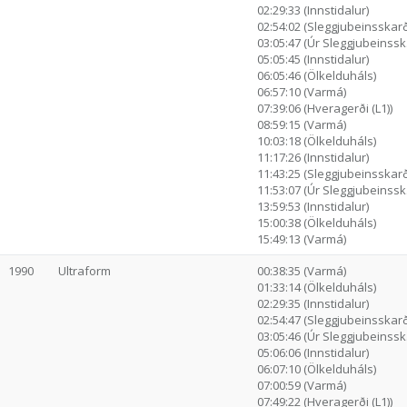
02:29:33 (Innstidalur)
02:54:02 (Sleggjubeinsskarð
03:05:47 (Úr Sleggjubeinssk.
05:05:45 (Innstidalur)
06:05:46 (Ölkelduháls)
06:57:10 (Varmá)
07:39:06 (Hveragerði (L1))
08:59:15 (Varmá)
10:03:18 (Ölkelduháls)
11:17:26 (Innstidalur)
11:43:25 (Sleggjubeinsskarð
11:53:07 (Úr Sleggjubeinssk.
13:59:53 (Innstidalur)
15:00:38 (Ölkelduháls)
15:49:13 (Varmá)
1990
Ultraform
00:38:35 (Varmá)
01:33:14 (Ölkelduháls)
02:29:35 (Innstidalur)
02:54:47 (Sleggjubeinsskarð
03:05:46 (Úr Sleggjubeinssk.
05:06:06 (Innstidalur)
06:07:10 (Ölkelduháls)
07:00:59 (Varmá)
07:49:22 (Hveragerði (L1))