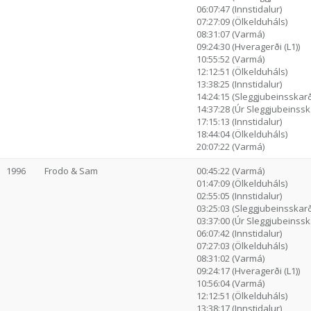
06:07:47 (Innstidalur)
07:27:09 (Ölkelduháls)
08:31:07 (Varmá)
09:24:30 (Hveragerði (L1))
10:55:52 (Varmá)
12:12:51 (Ölkelduháls)
13:38:25 (Innstidalur)
14:24:15 (Sleggjubeinsskarð
14:37:28 (Úr Sleggjubeinssk.
17:15:13 (Innstidalur)
18:44:04 (Ölkelduháls)
20:07:22 (Varmá)
1996
Frodo & Sam
00:45:22 (Varmá)
01:47:09 (Ölkelduháls)
02:55:05 (Innstidalur)
03:25:03 (Sleggjubeinsskarð
03:37:00 (Úr Sleggjubeinssk.
06:07:42 (Innstidalur)
07:27:03 (Ölkelduháls)
08:31:02 (Varmá)
09:24:17 (Hveragerði (L1))
10:56:04 (Varmá)
12:12:51 (Ölkelduháls)
13:38:17 (Innstidalur)