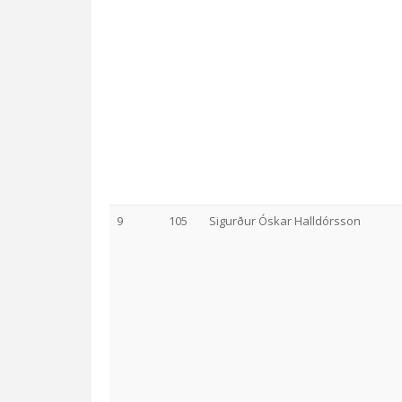
9
105
Sigurður Óskar Halldórsson