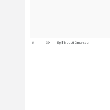
6
39
Egill Trausti Ómarsson