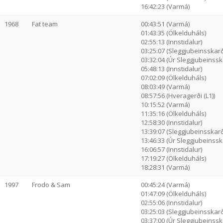
16:42:23 (Varmá)
1968
Fat team
00:43:51 (Varmá)
01:43:35 (Ölkelduháls)
02:55:13 (Innstidalur)
03:25:07 (Sleggjubeinsskarð
03:32:04 (Úr Sleggjubeinssk.
05:48:13 (Innstidalur)
07:02:09 (Ölkelduháls)
08:03:49 (Varmá)
08:57:56 (Hveragerði (L1))
10:15:52 (Varmá)
11:35:16 (Ölkelduháls)
12:58:30 (Innstidalur)
13:39:07 (Sleggjubeinsskarð
13:46:33 (Úr Sleggjubeinssk.
16:06:57 (Innstidalur)
17:19:27 (Ölkelduháls)
18:28:31 (Varmá)
1997
Frodo & Sam
00:45:24 (Varmá)
01:47:09 (Ölkelduháls)
02:55:06 (Innstidalur)
03:25:03 (Sleggjubeinsskarð
03:37:00 (Úr Sleggjubeinssk.