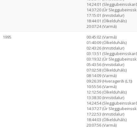
14:24:01 (Sleggjubeinsskarð
14:37:20 (Úr Sleggjubeinssk.
17:15:01 (Innstidalur)
18:44:01 (Ölkelduháls)
20:07:24 (Varmá)
1995
00:45:02 (Varmá)
01:40:09 (Ölkelduháls)
02:43:26 (Innstidalur)
03:13:51 (Sleggjubeinsskarð
03:19:32 (Úr Sleggjubeinssk.
05:43:56 (Innstidalur)
07:02:58 (Ölkelduháls)
08:14:09 (Varmá)
09:26:39 (Hveragerði (L1))
10:55:56 (Varmá)
12:12:56 (Ölkelduháls)
13:38:30 (Innstidalur)
14:24:54 (Sleggjubeinsskarð
14:37:27 (Úr Sleggjubeinssk.
17:22:53 (Innstidalur)
18:44:03 (Ölkelduháls)
20:07:56 (Varmá)