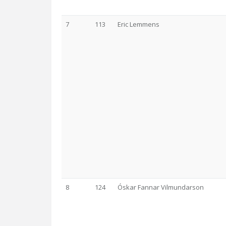
7
113
Eric Lemmens
8
124
Óskar Fannar Vilmundarson