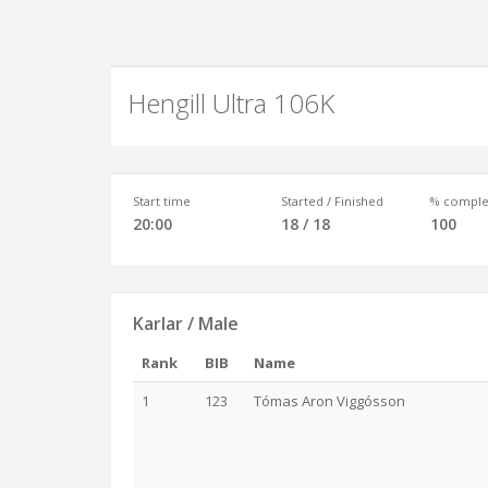
Hengill Ultra 106K
Start time
Started / Finished
% comple
20:00
18 / 18
100
Karlar / Male
Rank
BIB
Name
1
123
Tómas Aron Viggósson