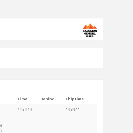
Time
Behind
Chiptime
14:34:14
14:34:11
)
)