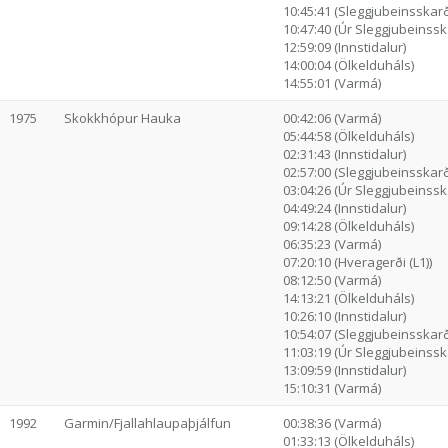
10:45:41 (Sleggjubeinsskarð
10:47:40 (Úr Sleggjubeinssk.
12:59:09 (Innstidalur)
14:00:04 (Ölkelduháls)
14:55:01 (Varmá)
1975
Skokkhópur Hauka
00:42:06 (Varmá)
05:44:58 (Ölkelduháls)
02:31:43 (Innstidalur)
02:57:00 (Sleggjubeinsskarð
03:04:26 (Úr Sleggjubeinssk.
04:49:24 (Innstidalur)
09:14:28 (Ölkelduháls)
06:35:23 (Varmá)
07:20:10 (Hveragerði (L1))
08:12:50 (Varmá)
14:13:21 (Ölkelduháls)
10:26:10 (Innstidalur)
10:54:07 (Sleggjubeinsskarð
11:03:19 (Úr Sleggjubeinssk.
13:09:59 (Innstidalur)
15:10:31 (Varmá)
1992
Garmin/Fjallahlaupaþjálfun
00:38:36 (Varmá)
01:33:13 (Ölkelduháls)