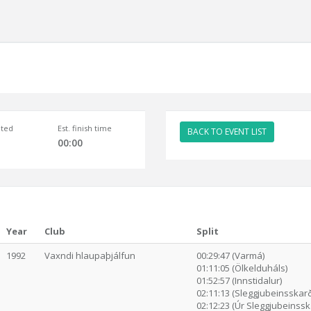
ted
Est. finish time
BACK TO EVENT LIST
00:00
Year
Club
Split
1992
Vaxndi hlaupaþjálfun
00:29:47 (Varmá)
01:11:05 (Ölkelduháls)
01:52:57 (Innstidalur)
02:11:13 (Sleggjubeinsskarð
02:12:23 (Úr Sleggjubeinssk.