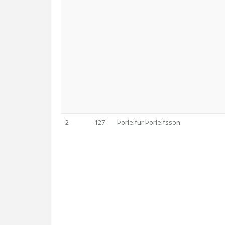
2
127
Þorleifur Þorleifsson