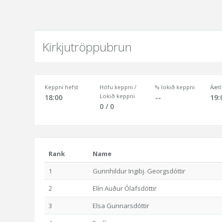
Kirkjutröppubrun
Keppni hefst
Hófu keppni /
% lokið keppni
Áætl
Lokið keppni
18:00
--
19:
0 / 0
Rank
Name
1
Gunnhildur Ingibj. Georgsdóttir
2
Elín Auður Ólafsdóttir
3
Elsa Gunnarsdóttir