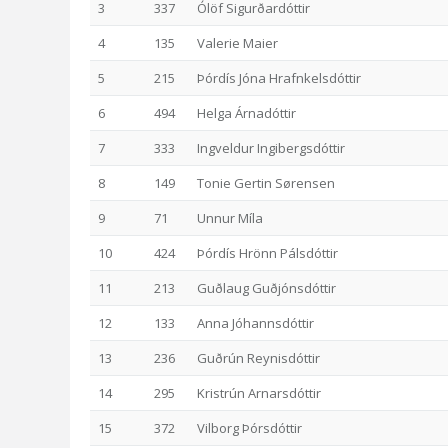
3
337
Ólöf Sigurðardóttir
4
135
Valerie Maier
5
215
Þórdís Jóna Hrafnkelsdóttir
6
494
Helga Árnadóttir
7
333
Ingveldur Ingibergsdóttir
8
149
Tonie Gertin Sørensen
9
71
Unnur Míla
10
424
Þórdís Hrönn Pálsdóttir
11
213
Guðlaug Guðjónsdóttir
12
133
Anna Jóhannsdóttir
13
236
Guðrún Reynisdóttir
14
295
Kristrún Arnarsdóttir
15
372
Vilborg Þórsdóttir