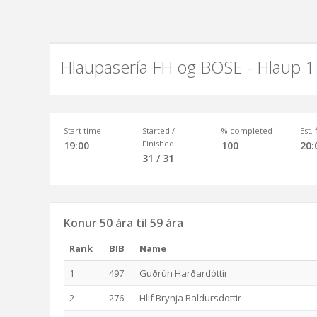
Hlaupasería FH og BOSE - Hlaup 1
Start time
Started /
% completed
Est.
Finished
19:00
100
20:
31 / 31
Konur 50 ára til 59 ára
Rank
BIB
Name
1
497
Guðrún Harðardóttir
2
276
Hlif Brynja Baldursdottir