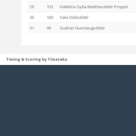
29
153
Halldóra Gyða Matthíasdóttir Proppé
30
160
Vala Oddsdóttir
31
90
Guðrún Gunnlaugsdóttir
Timing & Scoring by Tímataka