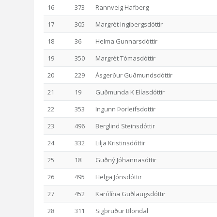
16
373
Rannveig Hafberg
17
305
Margrét Ingibergsdóttir
18
36
Helma Gunnarsdóttir
19
350
Margrét Tómasdóttir
20
229
Ásgerður Guðmundsdóttir
21
19
Guðmunda K Elíasdóttir
22
353
Ingunn Þorleifsdottir
23
496
Berglind Steinsdóttir
24
332
Lilja Kristinsdóttir
25
18
Guðný Jóhannasóttir
26
495
Helga Jónsdóttir
27
452
Karólína Guðlaugsdóttir
28
311
Sigþruður Blöndal