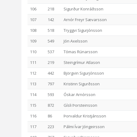
106
218
Sigurður Konráðsson
107
142
Arnór Freyr Sævarsson
108
518
Tryggvi Sigurjónsson
109
549
Jón Axelsson
110
537
Tómas Rúnarsson
111
219
Steingrímur Atlason
112
442
Björgvin Sigurjónsson
113
797
Kristinn Sigurðsson
114
593
Óskar Arnórsson
115
872
Gísli Þorsteinsson
116
86
Þorvaldur Kristjánsson
117
223
Pálmi Ívar Jóngeirsson