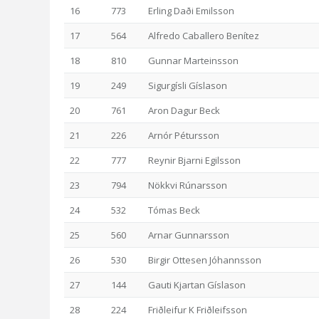
16
773
Erling Daði Emilsson
17
564
Alfredo Caballero Benítez
18
810
Gunnar Marteinsson
19
249
Sigurgísli Gíslason
20
761
Aron Dagur Beck
21
226
Arnór Pétursson
22
777
Reynir Bjarni Egilsson
23
794
Nökkvi Rúnarsson
24
532
Tómas Beck
25
560
Arnar Gunnarsson
26
530
Birgir Ottesen Jóhannsson
27
144
Gauti Kjartan Gíslason
28
224
Friðleifur K Friðleifsson