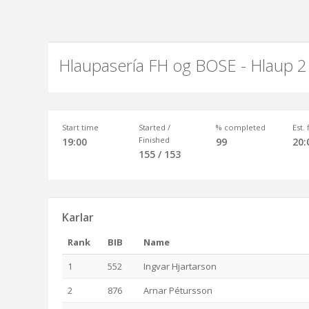
Hlaupasería FH og BOSE - Hlaup 2
Start time
Started /
% completed
Est.
Finished
19:00
99
20:
155 / 153
Karlar
Rank
BIB
Name
1
552
Ingvar Hjartarson
2
876
Arnar Pétursson