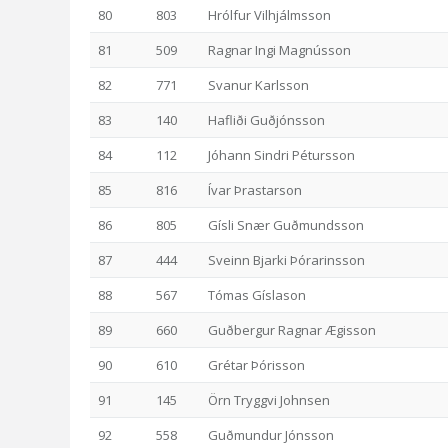
80
803
Hrólfur Vilhjálmsson
81
509
Ragnar Ingi Magnússon
82
771
Svanur Karlsson
83
140
Hafliði Guðjónsson
84
112
Jóhann Sindri Pétursson
85
816
Ívar Þrastarson
86
805
Gísli Snær Guðmundsson
87
444
Sveinn Bjarki Þórarinsson
88
567
Tómas Gíslason
89
660
Guðbergur Ragnar Ægisson
90
610
Grétar Þórisson
91
145
Örn Tryggvi Johnsen
92
558
Guðmundur Jónsson