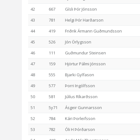
42
667
Gísli Þór Jónsson
43
781
Helgi Þór Harðarson
44
419
Friðrik Ármann Guðmundsson
45
526
Jón Örlygsson
46
111
Guðmundur Steinsen
47
159
Hjörtur Pálmi Jónsson
48
555
Bjarki Gylfason
49
577
Þorri Ingólfsson
50
581
Júlíus Ríkarðsson
51
5y71
Ásgeir Gunnarsson
52
784
Kári Þorleifsson
53
782
Óli H Þórðarson