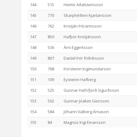
144
515
Heimir Aðalsteinsson
145
770
Skarphéðinn Kjartansson
146
762
Kristján Þórarinsson
147
850
Hafþór Kristjánsson
148
536
Árni Eggertsson
149
807
Daníel Þór friðriksson
150
768
Þorsteinn Ingimundarson
151
109
Eysteinn Hafberg
152
525
Gunnar Hafnfjörð Sigurðsson
153
502
Gunnar Jóakim Geirsson
154
584
Jóhann Valberg Árnason
155
84
Magnús Ingi Einarsson