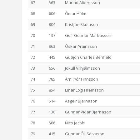
67
563
Marinó Albertsson
68
606
Ómar Hólm
69
804
Kristján Skúlason
70
137
Geir Gunnar Markússon
71
863
Óskar Þráinsson
72
445
Guðjón Charles Benfield
73
656
Jökull Vilhjálmsson
74
785
Árni Þór Finnsson
75
854
Einar Logi Hreinsson
76
514
Ásgeir Bjarnason
77
138
Gunnar Viðar Bjarnason
78
586
Nico Jacobi
79
415
Gunnar Óli Sölvason