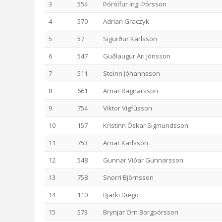
3
554
Þórólfur Ingi Þórsson
4
570
Adrian Graczyk
5
57
Sigurður Karlsson
6
547
Guðlaugur Ari Jónsson
7
511
Steinn Jóhannsson
8
661
Arnar Ragnarsson
9
754
Viktor Vigfússon
10
157
Kristinn Óskar Sigmundsson
11
753
Arnar Karlsson
12
548
Gunnar Viðar Gunnarsson
13
758
Snorri Björnsson
14
110
Bjarki Diego
15
573
Brynjar Örn Borgþórsson