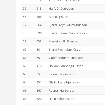
54
418
Andri Már Thorstensen
55
513
Hálfdán Daðason
56
368
Árni Birgisson
57
664
Bjarni Freyr Guðmundsson
58
596
Bjarni Steinar Gunnarsson
59
553
Marteinn Áki Ellertsson
60
801
Bjarki Freyr Magnússon
61
601
Guðmundur Kristinsson
62
416
Halldór Fannar Júlíusson
63
55
Baldur Baldursson
64
851
Gísli Vilberg Hjaltason
65
867
Ragnar Harðarson
66
520
Hjalti Kolbeinsson