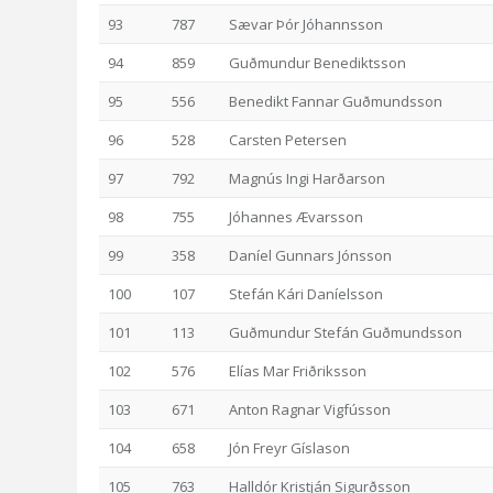
93
787
Sævar Þór Jóhannsson
94
859
Guðmundur Benediktsson
95
556
Benedikt Fannar Guðmundsson
96
528
Carsten Petersen
97
792
Magnús Ingi Harðarson
98
755
Jóhannes Ævarsson
99
358
Daníel Gunnars Jónsson
100
107
Stefán Kári Daníelsson
101
113
Guðmundur Stefán Guðmundsson
102
576
Elías Mar Friðriksson
103
671
Anton Ragnar Vigfússon
104
658
Jón Freyr Gíslason
105
763
Halldór Kristján Sigurðsson