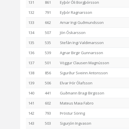
131
861
Eyþór Óli Borgþórsson
132
791
Eyþór Ragnarsson
133
662
Arnar Ingi Guðmundsson
134
507
Jón Óskarsson
135
535
Stefán Ingi Valdimarsson
136
539
Agnar Birgir Gunnarsson
137
501
Vöggur Clausen Magnússon
138
856
Sigurður Sveinn Antonsson
139
506
Elvar Þór Ólafsson
140
441
Guðmann Bragi Birgisson
141
602
Mateus Maia Fabro
142
793
Þröstur Söring
143
503
Sigurjón Ingvason