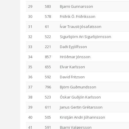
29
583
Bjarni Gunnarsson
30
578
Friðrik Ó. Friðriksson
31
61
Ívar Trausti Jósafatsson
32
522
Sigurbjörn Ari Sigurbjörnsson
33
221
Daði Eyjólfsson
34
857
Hróðmar Jónsson
35
655
Elvar Karlsson
36
592
David Fritzson
37
796
Björn Guðmundsson
38
523
Óskar Guðjón Karlsson
39
611
Janus Gertin Grétarsson
40
505
Kristján Andri Jóhannsson
41
591
Bjarni Valgeirsson