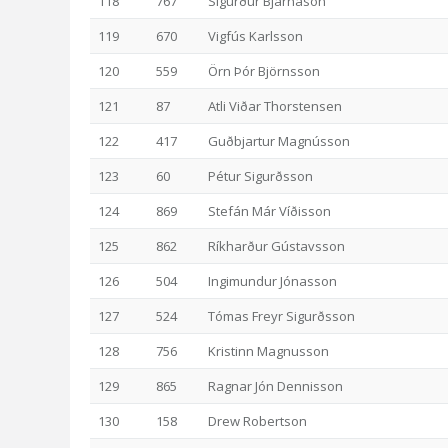
118
767
Sigurður Bjarnason
119
670
Vigfús Karlsson
120
559
Örn Þór Björnsson
121
87
Atli Viðar Thorstensen
122
417
Guðbjartur Magnússon
123
60
Pétur Sigurðsson
124
869
Stefán Már Víðisson
125
862
Ríkharður Gústavsson
126
504
Ingimundur Jónasson
127
524
Tómas Freyr Sigurðsson
128
756
Kristinn Magnusson
129
865
Ragnar Jón Dennisson
130
158
Drew Robertson