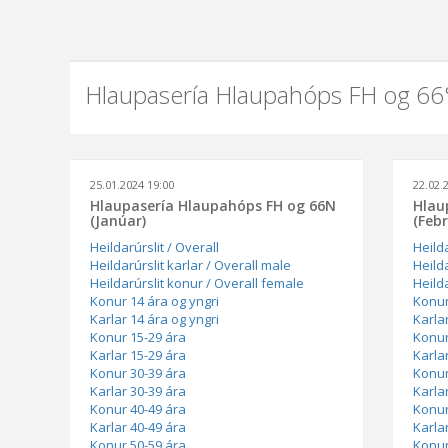
Hlaupasería Hlaupahóps FH og 6
25.01.2024 19:00
22.02.
Hlaupasería Hlaupahóps FH og 66N
Hlau
(Janúar)
(Feb
Heildarúrslit / Overall
Heilda
Heildarúrslit karlar / Overall male
Heilda
Heildarúrslit konur / Overall female
Heild
Konur 14 ára og yngri
Konur
Karlar 14 ára og yngri
Karla
Konur 15-29 ára
Konur
Karlar 15-29 ára
Karla
Konur 30-39 ára
Konur
Karlar 30-39 ára
Karla
Konur 40-49 ára
Konur
Karlar 40-49 ára
Karla
Konur 50-59 ára
Konur