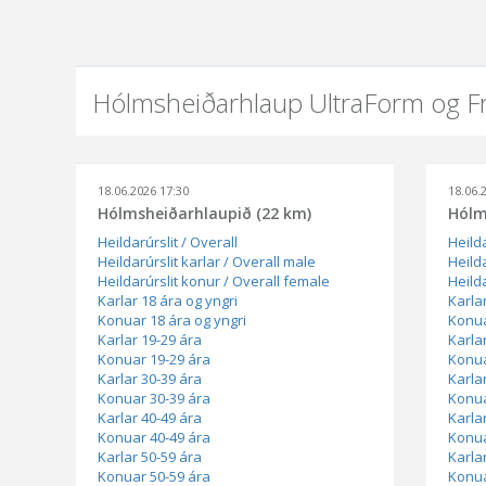
Hólmsheiðarhlaup UltraForm og 
18.06.2026 17:30
18.06.
Hólmsheiðarhlaupið (22 km)
Hólm
Heildarúrslit / Overall
Heilda
Heildarúrslit karlar / Overall male
Heilda
Heildarúrslit konur / Overall female
Heild
Karlar 18 ára og yngri
Karla
Konuar 18 ára og yngri
Konua
Karlar 19-29 ára
Karla
Konuar 19-29 ára
Konua
Karlar 30-39 ára
Karla
Konuar 30-39 ára
Konua
Karlar 40-49 ára
Karla
Konuar 40-49 ára
Konua
Karlar 50-59 ára
Karla
Konuar 50-59 ára
Konua