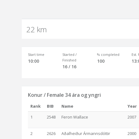
22 km
Start time
Started /
% completed
Est.
Finished
10:00
100
13:
16 / 16
Konur / Female 34 ára og yngri
Rank
BIB
Name
Year
1
2548
Feron Wallace
2007
2
2626
Aðalheiður Ármannsdóttir
2000