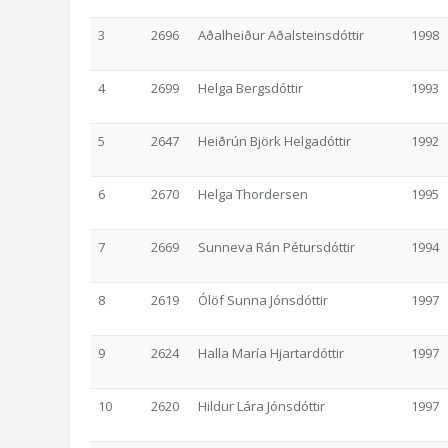
3
2696
Aðalheiður Aðalsteinsdóttir
1998
4
2699
Helga Bergsdóttir
1993
5
2647
Heiðrún Björk Helgadóttir
1992
6
2670
Helga Thordersen
1995
7
2669
Sunneva Rán Pétursdóttir
1994
8
2619
Ólöf Sunna Jónsdóttir
1997
9
2624
Halla María Hjartardóttir
1997
10
2620
Hildur Lára Jónsdóttir
1997