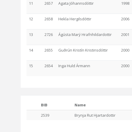
11
2657
Agata Jóhannsdóttir
1998
12
2658
Hekla Hergilsdóttir
2006
13
2726
Ágústa Marý Hrafnhildardottir
2001
14
2655
Guðrún Kristín Kristinsdóttir
2000
15
2654
Inga Huld Ármann
2000
BIB
Name
2539
Brynja Rut Hjartardottir