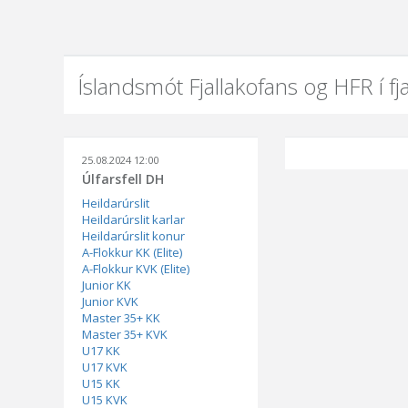
Íslandsmót Fjallakofans og HFR í fj
25.08.2024 12:00
Úlfarsfell DH
Heildarúrslit
Heildarúrslit karlar
Heildarúrslit konur
A-Flokkur KK (Elite)
A-Flokkur KVK (Elite)
Junior KK
Junior KVK
Master 35+ KK
Master 35+ KVK
U17 KK
U17 KVK
U15 KK
U15 KVK