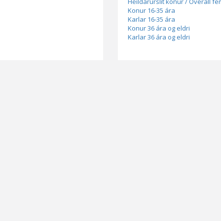
Heildarúrslit konur / Overall f
Konur 16-35 ára
Karlar 16-35 ára
Konur 36 ára og eldri
Karlar 36 ára og eldri