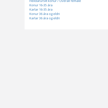
Heildarúrslit konur / Overall female
Konur 16-35 ára
Karlar 16-35 ára
Konur 36 ára og eldri
Karlar 36 ára og eldri