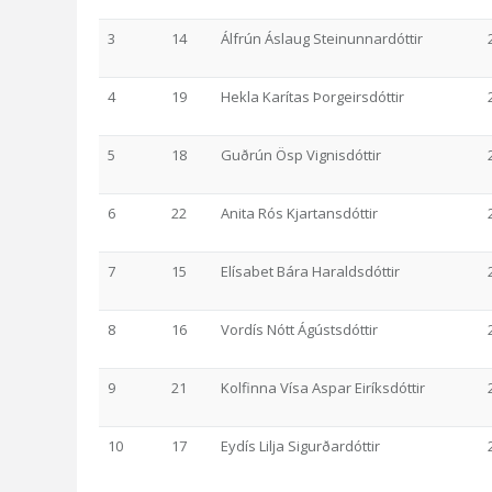
3
14
Álfrún Áslaug Steinunnardóttir
4
19
Hekla Karítas Þorgeirsdóttir
5
18
Guðrún Ösp Vignisdóttir
6
22
Anita Rós Kjartansdóttir
7
15
Elísabet Bára Haraldsdóttir
8
16
Vordís Nótt Ágústsdóttir
9
21
Kolfinna Vísa Aspar Eiríksdóttir
10
17
Eydís Lilja Sigurðardóttir