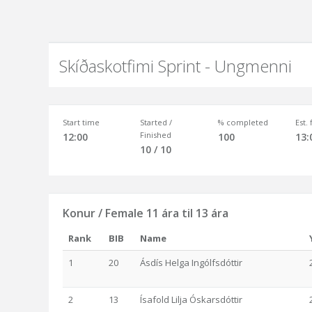
Skíðaskotfimi Sprint - Ungmenni
Start time
Started /
% completed
Est.
Finished
12:00
100
13:
10 / 10
Konur / Female 11 ára til 13 ára
Rank
BIB
Name
1
20
Ásdís Helga Ingólfsdóttir
2
13
Ísafold Lilja Óskarsdóttir