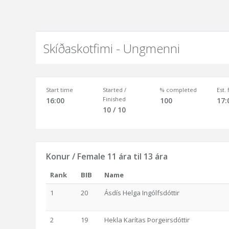
Skíðaskotfimi - Ungmenni
Start time
Started /
% completed
Est.
Finished
16:00
100
17:
10 / 10
Konur / Female 11 ára til 13 ára
Rank
BIB
Name
1
20
Ásdís Helga Ingólfsdóttir
2
19
Hekla Karítas Þorgeirsdóttir