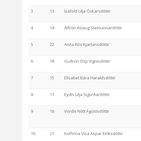
3
13
Ísafold Lilja Óskarsdóttir
4
14
Álfrún Áslaug Steinunnardóttir
5
22
Anita Rós Kjartansdóttir
6
18
Guðrún Ösp Vignisdóttir
7
15
Elísabet Bára Haraldsdóttir
8
17
Eydís Lilja Sigurðardóttir
9
16
Vordís Nótt Ágústsdóttir
10
21
Kolfinna Vísa Aspar Eiríksdóttir