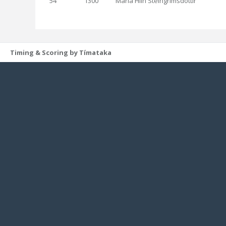
54
1300
María Hlín Steingrímsdóttir
Timing & Scoring by Tímataka