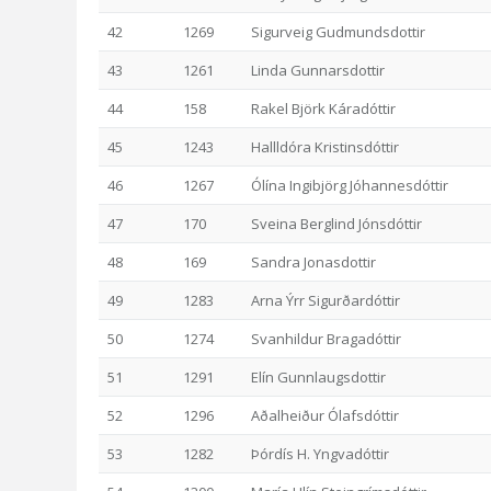
42
1269
Sigurveig Gudmundsdottir
43
1261
Linda Gunnarsdottir
44
158
Rakel Björk Káradóttir
45
1243
Hallldóra Kristinsdóttir
46
1267
Ólína Ingibjörg Jóhannesdóttir
47
170
Sveina Berglind Jónsdóttir
48
169
Sandra Jonasdottir
49
1283
Arna Ýrr Sigurðardóttir
50
1274
Svanhildur Bragadóttir
51
1291
Elín Gunnlaugsdottir
52
1296
Aðalheiður Ólafsdóttir
53
1282
Þórdís H. Yngvadóttir