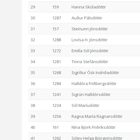
29
159
Hanna Skúladóttir
30
1287
Auður Pálsdóttir
31
157
Steinunn Jónsdóttir
32
1288
Lovísa H. Jónsdóttir
33
1272
Emilía Sól Jónsdóttir
34
1281
Tinna Stefánsdóttir
35
1268
Sigríður Ósk Indriðadóttir
36
1284
Halldóra Friðbergsdóttir
37
1241
Sigrún Halldórsdóttir
38
1234
Sól Maríudóttir
39
1256
Ragna María Ragnarsdóttir
40
161
Nína Björk Friðriksdóttir
41
1262
Sóley Helga Björgvinsdóttir