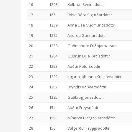
16
1298
Kolbrun Sveinsdottir
17
166
Rósa Dóra Sigurðardóttir
18
1239
Anna Lísa Guðmundsdóttir
19
1275
Andrea Gunnarsdóttir
20
1238
Guðmundur Friðbjarnarson
21
1264
Guðrún Diljá Ketilsdóttir
22
1253
Auður Pétursdóttir
23
1292
Ingunn Jóhanna Kristjánsdóttir
24
1252
Bryndís Böðvarsdóttir
25
1285
Guðlaug Jónasdóttir
26
154
Auður Freysdóttir
27
155
Mínerva Björg Sverrisdóttir
28
156
Valgerður Tryggvadottir