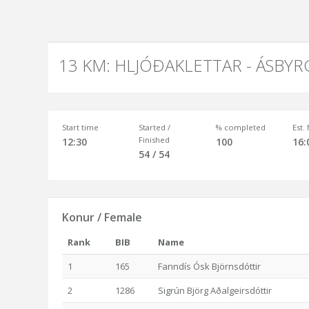
13 KM: HLJÓÐAKLETTAR - ÁSBYR
Start time
Started /
% completed
Est.
Finished
12:30
100
16:
54 / 54
Konur / Female
Rank
BIB
Name
1
165
Fanndís Ósk Björnsdóttir
2
1286
Sigrún Björg Aðalgeirsdóttir