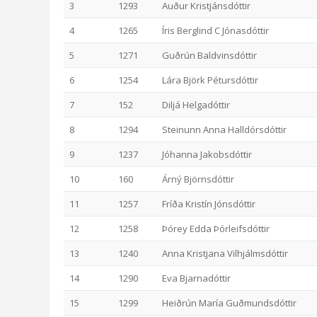
3
1293
Auður Kristjánsdóttir
4
1265
Íris Berglind C Jónasdóttir
5
1271
Guðrún Baldvinsdóttir
6
1254
Lára Björk Pétursdóttir
7
152
Diljá Helgadóttir
8
1294
Steinunn Anna Halldórsdóttir
9
1237
Jóhanna Jakobsdóttir
10
160
Árný Björnsdóttir
11
1257
Fríða Kristín Jónsdóttir
12
1258
Þórey Edda Þórleifsdóttir
13
1240
Anna Kristjana Vilhjálmsdóttir
14
1290
Eva Bjarnadóttir
15
1299
Heiðrún María Guðmundsdóttir